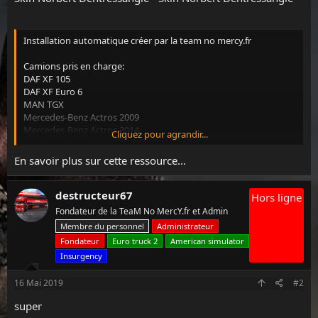
s
i
o
n
Installation automatique créer par la team no mercy.fr
Camions pris en charge:
DAF XF 105
DAF XF Euro 6
MAN TGX
Mercedes-Benz Actros 2009
Mercedes-Benz Actros 2014
Cliquez pour agrandir...
Renault Magnum
Premium Renault
En savoir plus sur cette ressource...
FH16 2009
Scania R 2012
Scania Streamline
destructeur67
Hors ligne
Fondateur de la TeaM No MercY.fr et Admin
Les remorques SCS Box sont également prises en charge.
Membre du personnel
Administrateur
Fondateur
Euro truck 2
American simulator
Voir la pièce jointe 180
Insurgency
Voir la pièce jointe 181
16 Mai 2019
#2
Voir la pièce jointe 182
super