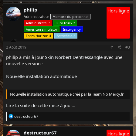
philip
Hors ligne
Administrateur
Membre du personnel
Administrateur
Euro truck 2
American simulator
Insurgency
Forza Horizon 4
Battlefield 5
2 Août 2019
#3
philip a mis à jour
Skin Norbert Dentressangle
avec une
nouvelle version :
Nouvelle installation automatique
Nouvelle installation automatique créé par la Team No Mercy.fr
Lire la suite de cette mise à jour...
L
destructeur67
e
s
r
destructeur67
Hors ligne
é