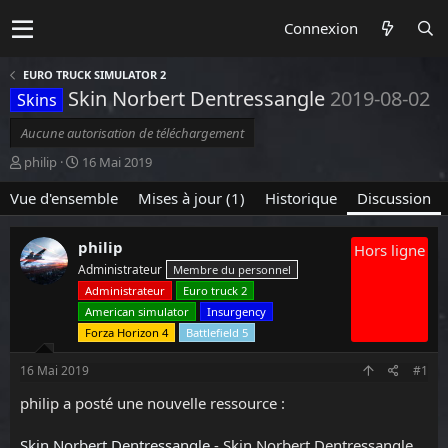
Connexion
EURO TRUCK SIMULATOR 2
Skin Norbert Dentressangle
2019-08-02
Skins
Aucune autorisation de téléchargement
A
D
philip
16 Mai 2019
u
a
Vue d'ensemble
t
t
Mises à jour (1)
Historique
Discussion
e
e
u
d
philip
Hors ligne
r
e
d
d
Administrateur
Membre du personnel
e
é
Administrateur
Euro truck 2
l
b
American simulator
Insurgency
a
u
Forza Horizon 4
Battlefield 5
d
t
i
16 Mai 2019
#1
s
c
philip a posté une nouvelle ressource :
u
s
Skin Norbert Dentressangle
- Skin Norbert Dentressangle