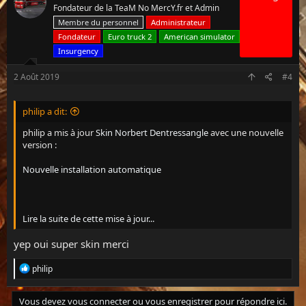
Fondateur de la TeaM No MercY.fr et Admin
a
c
Membre du personnel
Administrateur
t
Fondateur
Euro truck 2
American simulator
i
Insurgency
o
n
s
2 Août 2019
#4
:
philip a dit:
philip a mis à jour
Skin Norbert Dentressangle
avec une nouvelle
version :
Nouvelle installation automatique
Lire la suite de cette mise à jour...
yep oui super skin merci
L
philip
e
s
r
Vous devez vous connecter ou vous enregistrer pour répondre ici.