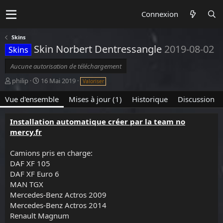
Connexion
Skins
Skin Norbert Dentressangle
2019-08-02
Skins
Aucune autorisation de téléchargement
A
D
philip
16 Mai 2019
Valoriser
u
a
t
t
Vue d'ensemble
Mises à jour (1)
Historique
Discussion
e
e
u
d
Installation automatique créer par la team no
r
e
mercy.fr
c
r
é
Camions pris en charge:
a
DAF XF 105
t
DAF XF Euro 6
i
MAN TGX
o
Mercedes-Benz Actros 2009
n
Mercedes-Benz Actros 2014
Renault Magnum