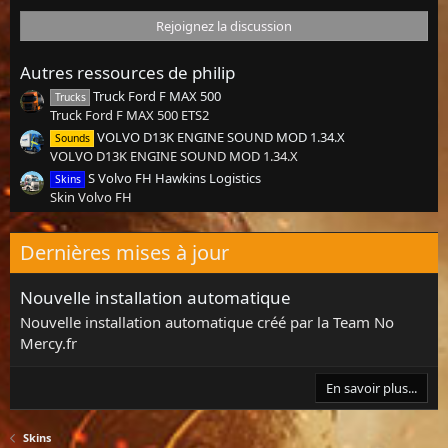
0
s
é
Rejoignez la discussion
:
t
o
i
Autres ressources de philip
l
e
Truck Ford F MAX 500
Trucks
(
Truck Ford F MAX 500 ETS2
s
VOLVO D13K ENGINE SOUND MOD 1.34.X
Sounds
)
VOLVO D13K ENGINE SOUND MOD 1.34.X
S Volvo FH Hawkins Logistics
Skins
Skin Volvo FH
Dernières mises à jour
Nouvelle installation automatique
Nouvelle installation automatique créé par la Team No
Mercy.fr
En savoir plus...
Skins