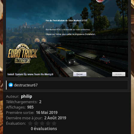
L
destructeur67
e
s
Auteur
philip
r
Téléchargements
2
é
Affichages
985
a
Première sortie
16 Mai 2019
c
Dernière mise à jour
2 Août 2019
t
0
i
Évaluation
.
o
0 évaluations
0
n