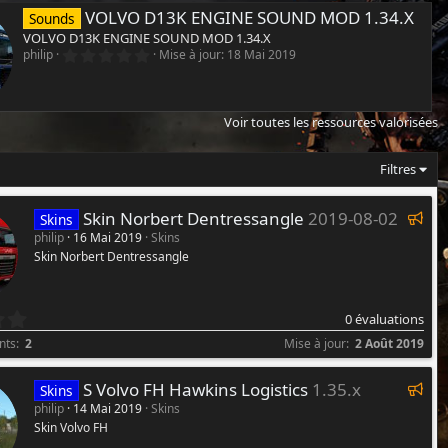
VOLVO D13K ENGINE SOUND MOD 1.34.X
Sounds
VOLVO D13K ENGINE SOUND MOD 1.34.X
0
philip
Mise à jour:
18 Mai 2019
.
0
0
é
Voir toutes les ressources valorisées
t
o
i
l
Filtres
e
(
s
V
Skin Norbert Dentressangle
2019-08-02
Skins
)
a
philip
16 Mai 2019
Skins
Skin Norbert Dentressangle
l
o
r
0
0 évaluations
i
.
s
nts
2
Mise à jour
2 Août 2019
0
e
0
r
V
é
S Volvo FH Hawkins Logistics
1.35.x
Skins
t
a
philip
14 Mai 2019
Skins
o
Skin Volvo FH
l
i