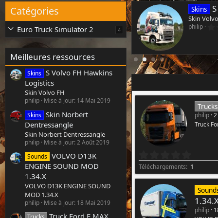
 F MAX 500
S
Catégories
Skins
TS2
Skin Volv
ise à jour:
2 Août 2019
philip
Euro Truck Simulator 2
4
Meilleures ressources
S Volvo FH Hawkins
Skins
Logistics
Skin Volvo FH
philip
Mise à jour:
14 Mai 2019
Trucks
Skin Norbert
Skins
philip
2
Dentressangle
Truck F
Skin Norbert Dentressangle
philip
Mise à jour:
2 Août 2019
0
VOLVO D13K
Sounds
.
ENGINE SOUND MOD
Téléchargements
1
0
1.34.X
0
VOLVO D13K ENGINE SOUND
é
Sound
MOD 1.34.X
t
1.34.
philip
Mise à jour:
18 Mai 2019
o
philip
1
i
Truck Ford F MAX
Trucks