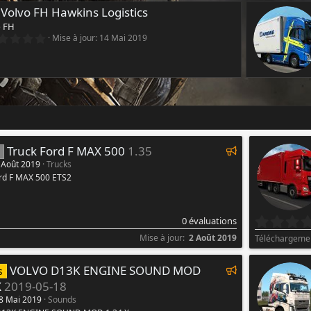
 Volvo FH Hawkins Logistics
o FH
0
Mise à jour:
14 Mai 2019
.
0
0
é
t
o
i
l
e
(
s
V
Truck Ford F MAX 500
1.35
)
a
 Août 2019
Trucks
ord F MAX 500 ETS2
l
o
r
0 évaluations
i
s
Mise à jour
2 Août 2019
Téléchargeme
e
r
V
VOLVO D13K ENGINE SOUND MOD
s
a
X
2019-05-18
l
8 Mai 2019
Sounds