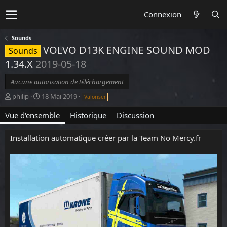
Connexion
Sounds
VOLVO D13K ENGINE SOUND MOD
Sounds
1.34.X
2019-05-18
Aucune autorisation de téléchargement
A
D
philip
18 Mai 2019
Valoriser
u
a
t
t
Vue d'ensemble
Historique
Discussion
e
e
u
d
Installation automatique créer par la Team No Mercy.fr
r
e
c
r
é
a
t
i
o
n