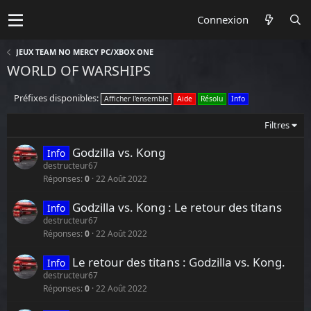
Connexion
JEUX TEAM NO MERCY PC/XBOX ONE
WORLD OF WARSHIPS
Préfixes disponibles:
Afficher l'ensemble
Aide
Résolu
Info
Filtres
Godzilla vs. Kong
Info
destructeur67
Réponses
0
22 Août 2022
Godzilla vs. Kong : Le retour des titans
Info
destructeur67
Réponses
0
22 Août 2022
Le retour des titans : Godzilla vs. Kong.
Info
destructeur67
Réponses
0
22 Août 2022