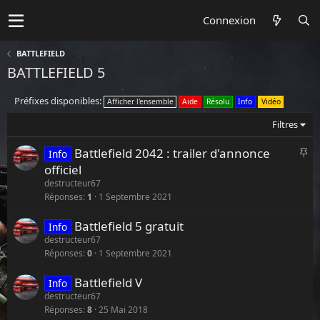
Connexion
BATTLEFIELD
BATTLEFIELD 5
Préfixes disponibles:
Afficher l'ensemble
Aide
Résolu
Info
Vidéo
Filtres
I
Battlefield 2042 : trailer d'annonce
Info
m
officiel
p
destructeur67
o
Réponses
1
1 Septembre 2021
r
Battlefield 5 gratuit
t
Info
destructeur67
a
Réponses
0
1 Septembre 2021
n
t
Battlefield V
Info
e
destructeur67
Réponses
8
25 Mai 2018