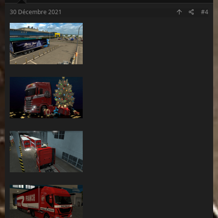
n
s
30 Décembre 2021
#4
: