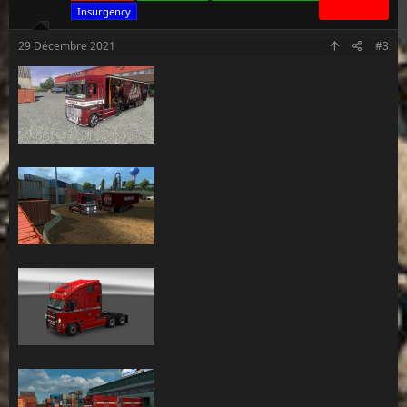
Insurgency
o
n
s
29 Décembre 2021
#3
: