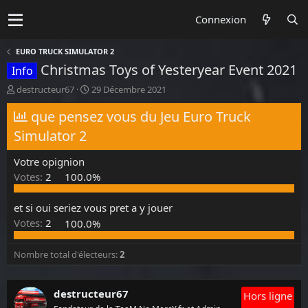
Connexion
EURO TRUCK SIMULATOR 2
Christmas Toys of Yesteryear Event 2021
Info
A
D
destructeur67
29 Décembre 2021
u
a
t
que pensez vous du Jeu Euro Truck
t
e
e
Simulator 2
u
d
r
e
Votre opignion
d
d
e
é
Votes:
2
100.0%
l
b
a
u
et si oui seriez vous pret a y jouer
d
t
Votes:
2
100.0%
i
s
c
Nombre total d'électeurs
2
u
s
s
destructeur67
Hors ligne
i