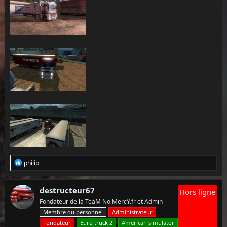
L
philip
e
s
r
destructeur67
Hors ligne
é
Fondateur de la TeaM No MercY.fr et Admin
a
c
Membre du personnel
Administrateur
t
Fondateur
Euro truck 2
American simulator
i