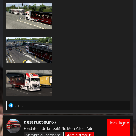
L
philip
e
s
r
destructeur67
Hors ligne
é
Fondateur de la TeaM No MercY.fr et Admin
a
c
Membre du personnel
Administrateur